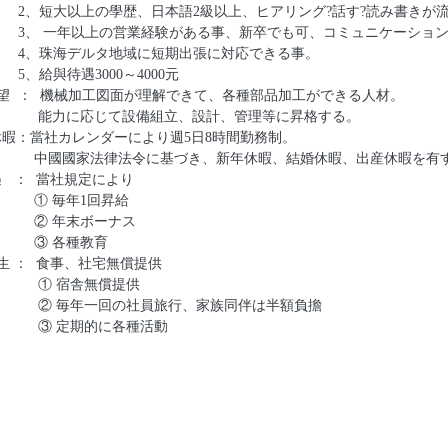
2、
短大以上の學歴、日本語2級以上、ヒアリング?話す?読み書きが
3、
一年以上の営業経験がある事、新卒でも可、コミュニケーショ
4、
珠海デルタ地域に短期出張に対応できる事。
5、
給與待遇
3000～4000
元
要望
： 機械加工
図面が理解できて、各種部品加工ができる人材。
能力に応じて設備組立、設計、管理等に昇格する。
休暇
：當社カレンダーにより週5日8時間勤務制。
國家法律法令に基づき、新年休暇、結婚休暇、出産休暇を有
遇
：
當社規定
により
毎年1回昇給
②
年末ボーナス
 各種教育
生
： 食事、社宅無償提供
① 宿舎無償提供
毎年一回の社員旅行、家族同伴は半額負擔
定期的に各種活動