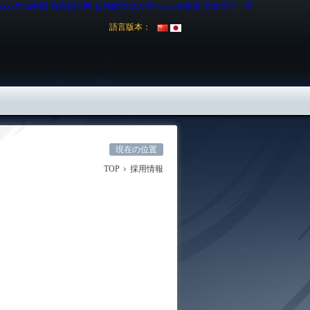
xx性hd中国-青青综合网-日韩欧美成人网-www.在线看-美女国产一区
語言版本：
現在の位置
TOP
採用情報