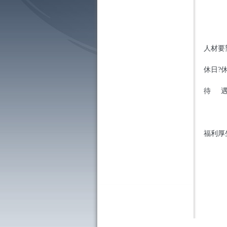
人材
休日?
中國
待
① 
③
福利厚
② 
③ 