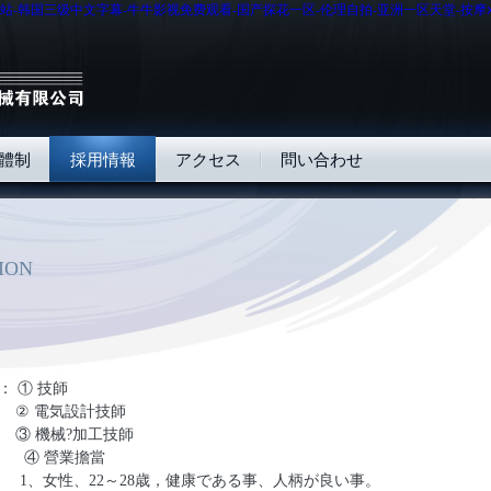
站-韩国三级中文字幕-牛牛影视免费观看-国产探花一区-伦理自拍-亚洲一区天堂-按摩ⅹx
體制
採用情報
アクセス
問い合わせ
ION
：
①
技師
②
電気設計技師
③ 機械?加工技師
④ 營業擔當
1、
女性、
22
～28
歳，健康である事、
人柄が良い事。