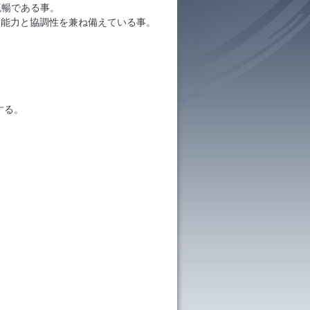
流暢である事。
ン能力と協調性を兼ね備えている事。
する。